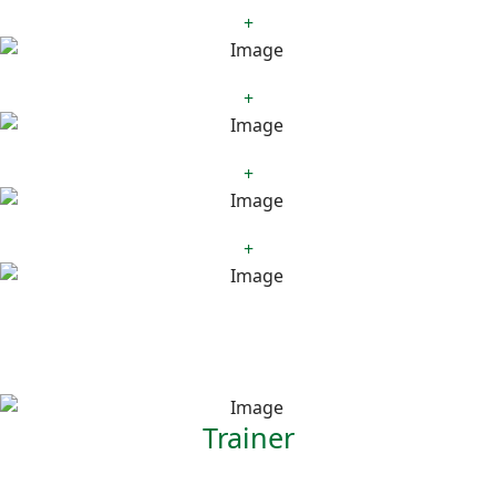
+
+
+
+
Trainer